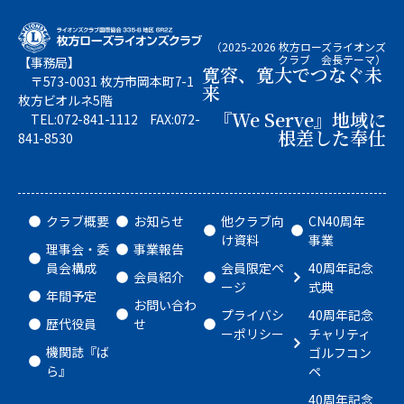
（2025-2026 枚方ローズライオンズ
クラブ 会長テーマ）
【事務局】
寛容、寛大でつなぐ未
〒573-0031 枚方市岡本町7-1
来
枚方ビオルネ5階
『We Serve』地域に
TEL:072-841-1112 FAX:072-
根差した奉仕
841-8530
クラブ概要
お知らせ
他クラブ向
CN40周年
け資料
事業
理事会・委
事業報告
員会構成
会員限定ペ
40周年記念
会員紹介
ージ
式典
年間予定
お問い合わ
プライバシ
40周年記念
歴代役員
せ
ーポリシー
チャリティ
機関誌『ば
ゴルフコン
ら』
ペ
40周年記念